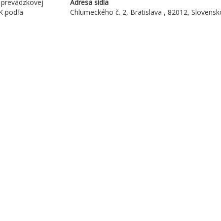
prevádzkovej  
Adresa sídla
K podľa 
Chlumeckého č. 2, Bratislava , 82012, Slovensk