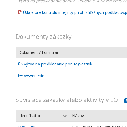
Výzva na predkladanie ponúk - Príloha č. 4 Návrh zmluvy 
Údaje pre kontrolu integrity príloh súťažných podkladov.
Dokumenty zákazky
Dokument / Formulár
Výzva na predkladanie ponúk (Vestník)
Vysvetlenie
Súvisiace zákazky alebo aktivity v EO
?
Identifikátor
Názov