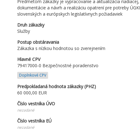
Predmetom zákazky je vypracovanie a aktualizácia riadiacej, 
dokumentácie a návrh a realizáciu opatrení pre potreby ÚGK
slovenských a európskych legislatívnych požiadaviek
Druh zákazky
Služby
Postup obstáravania
Zákazka s nízkou hodnotou so zverejnením
Hlavné CPV
79417000-0 Bezpečnostné poradenstvo
Doplnkové CPV
Predpokladaná hodnota zákazky (PHZ)
60 000,00
EUR
Číslo vestníka ÚVO
nezadané
Číslo vestníka EÚ
nezadané