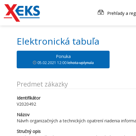
Prehľady a reg
Elektronická tabuľa
Ponuka
05.02.2021 12:00
lehota uplynula
Predmet zákazky
Identifikátor
V2020492
Názov
Návrh organizačných a technických opatrení riadenia inform
Stručný opis