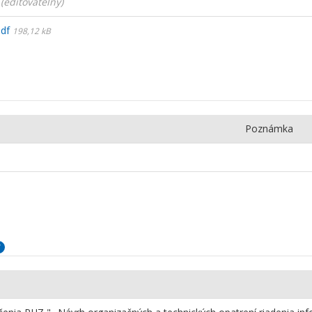
(editovateľný)
pdf
198,12 kB
Poznámka