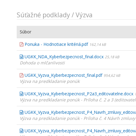
Súťažné podklady / Výzva
Súbor
Ponuka - Hodnotiace kritériá.pdf
162,14 kB
UGKK_NDA_Kyberbezpecnost_final.docx
25,18 kB
Dohoda o mlčanlivosti
UGKK_Vyzva_Kyberbezpecnost_final.pdf
954,62 kB
Výzva na predkladanie ponúk
UGKK_Vyzva_Kyberbezpecnost_P2a3_editovatelne.docx
Výzva na predkladanie ponúk - Príloha č. 2 a 3 (editovate
UGKK_Vyzva_Kyberbezpecnost_P4_Navrh_zmluvy_editova
Výzva na predkladanie ponúk - Príloha č. 4 Návrh zmluv
UGKK_Vyzva_Kyberbezpecnost_P4_Navrh_zmluvy_editov