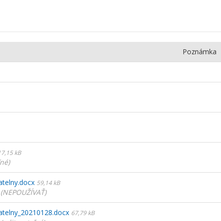
Poznámka
17,15 kB
ľné)
telny.docx
59,14 kB
y (NEPOUŽÍVAŤ)
atelny_20210128.docx
67,79 kB